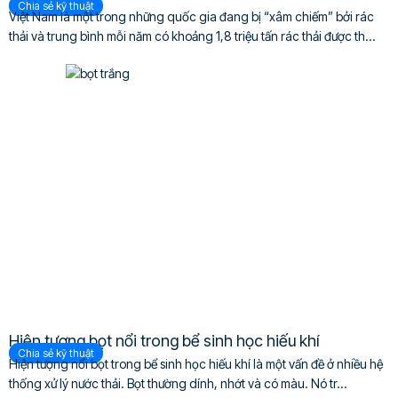
Chia sẻ kỹ thuật
Việt Nam là một trong những quốc gia đang bị “xâm chiếm” bởi rác
thải và trung bình mỗi năm có khoảng 1,8 triệu tấn rác thải được th...
Hiện tượng bọt nổi trong bể sinh học hiếu khí
Chia sẻ kỹ thuật
Hiện tượng nổi bọt trong bể sinh học hiếu khí là một vấn đề ở nhiều hệ
thống xử lý nước thải. Bọt thường dính, nhớt và có màu. Nó tr...