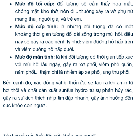
Mức độ tối cấp:
đối tượng sẽ cảm thấy hoa mắt,
chóng mặt, khó thở, nôn ói… thường xảy ra với phụ nữ
mang thai, người già, và trẻ em.
Mức độ cấp tính:
là những đối tượng đã có một
khoảng thời gian tương đối dài sống trong mùi hôi, điều
này sẽ gây ra các bệnh lý như: viêm đường hô hấp trên
và viêm đường hô hấp dưới.
Mức độ mãn tính:
là khi đối tượng có thời gian tiếp xúc
với mùi hôi lâu ngày, gây ra xơ phổi, viêm phế quản,
nám phổi… thậm chí là nhiễm áp xe phổi, ung thư phổi.
Bên cạnh đó, xác động vật bị thối rửa, sẽ tạo ra khí amin từ
hơi thối và chất dẫn xuất sunfua hydro từ sự phân hủy rác,
gây ra sự kích thích nhịp tim đập nhanh, gây ảnh hưởng đến
sức khỏe con người.
Tác hại của rác thải đến sức khỏe con người