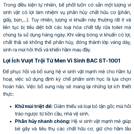
Trong điều kiện tự nhiên, bể phốt luôn có sẵn một lượng vi
sinh vật có lợi làm nhiệm vụ phân hủy chất hữu cơ (phân,
giấy, bùn,…). Tuy nhiên, lượng vi khuẩn này thường rất ít và
liên tục bị tiêu diệt bởi các loại hóa chất tẩy rửa toilet mà
chúng ta sử dụng hàng ngày. Khi vắng bóng vi khuẩn có lợi,
chất thải sẽ không thể phân hủy, đóng thành lớp váng dày,
sinh ra mùi hôi thối và khiến hầm mau đầy.
Lợi Ích Vượt Trội Từ Men Vi Sinh BAC ST-1001
Để phục hồi và bổ sung hệ vi sinh vật mạnh mẽ cho hầm tự
hoại, việc sử dụng định kỳ chế phẩm sinh học là lựa chọn
hoàn hảo. Việc bổ sung này sẽ mang lại những lợi ích thiết
thực:
Khử mùi triệt để:
Giảm thiểu và loại bỏ tận gốc mùi hôi
trào ngược từ bồn cầu, nhà vệ sinh.
Phân hủy nhanh chóng:
Hệ vi sinh vật mạnh mẽ giúp
bẻ gãy và tiêu thụ các chất hữu cơ, giữ cho hầm lâu