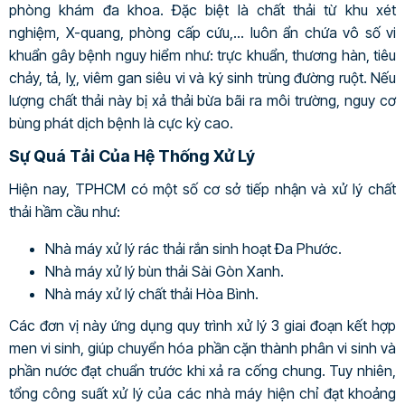
phòng khám đa khoa. Đặc biệt là chất thải từ khu xét
nghiệm, X-quang, phòng cấp cứu,… luôn ẩn chứa vô số vi
khuẩn gây bệnh nguy hiểm như: trực khuẩn, thương hàn, tiêu
chảy, tả, lỵ, viêm gan siêu vi và ký sinh trùng đường ruột. Nếu
lượng chất thải này bị xả thải bừa bãi ra môi trường, nguy cơ
bùng phát dịch bệnh là cực kỳ cao.
Sự Quá Tải Của Hệ Thống Xử Lý
Hiện nay, TPHCM có một số cơ sở tiếp nhận và xử lý chất
thải hầm cầu như:
Nhà máy xử lý rác thải rắn sinh hoạt Đa Phước.
Nhà máy xử lý bùn thải Sài Gòn Xanh.
Nhà máy xử lý chất thải Hòa Bình.
Các đơn vị này ứng dụng quy trình xử lý 3 giai đoạn kết hợp
men vi sinh, giúp chuyển hóa phần cặn thành phân vi sinh và
phần nước đạt chuẩn trước khi xả ra cống chung. Tuy nhiên,
tổng công suất xử lý của các nhà máy hiện chỉ đạt khoảng