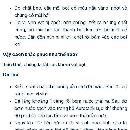
Do chất béo, dầu mỡ: bọt có màu nâu vàng, nhớt và
chúng có mùi hôi.
Do vi sinh vật bị chết: nên chúng tiết ra những chất
nồng, có mùi hôi tạo thành bọt khí trên bề mặt bể
nước. Dẫn đến bùn bị bí khí, chết rồi bám vào các bọt
khí.
Vậy cách khắc phục như thế nào?
Tức thời:
chúng ta tắt sục khí và vớt bọt.
Dài lâu:
Kiểm soát chặt chẽ lượng dầu mỡ đầu vào. Sau đó bổ
sung men vi sinh.
Để lắng khoảng 1 tiếng rồi bơm nước thải ra. Sau đó
bơm nước sạch vào trong bể Aerotank sục khí khoảng
30 phút rồi tiếp tục lắng và bơm thêm lần nữa.
Ngay lập tức tiến hành cứu vi sinh hoạt tính còn lại
bằng cách tắt sục khí để lắng 1 tiếng, tiến hành bơm