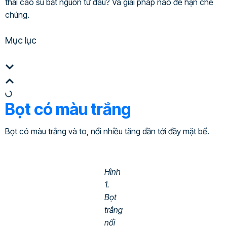
thải cao su bắt nguồn từ đâu? Và giải pháp nào để hạn chế
chúng.
Mục lục
Bọt có màu trắng
Bọt có màu trắng và to, nổi nhiều tăng dần tới đầy mặt bể.
Hình
1.
Bọt
trắng
nổi