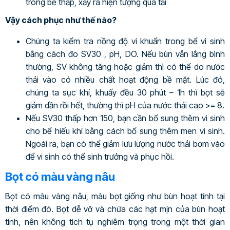
trong bể thấp, xảy ra hiện tượng quá tải
Vậy cách phục như thế nào?
Chúng ta kiểm tra nồng độ vi khuẩn trong bể vi sinh
bằng cách đo SV30 , pH, DO. Nếu bùn vẫn lắng bình
thường, SV không tăng hoặc giảm thì có thể do nước
thải vào có nhiều chất hoạt động bề mặt. Lúc đó,
chúng ta sục khí, khuấy đều 30 phút – 1h thì bọt sẽ
giảm dần rồi hết, thường thì pH của nước thải cao >= 8.
Nếu SV30 thấp hơn 150, bạn cần bổ sung thêm vi sinh
cho bể hiếu khí bằng cách bổ sung thêm men vi sinh.
Ngoài ra, bạn có thể giảm lưu lượng nước thải bơm vào
để vi sinh có thể sinh trưởng và phục hồi.
Bọt có màu vàng nâu
Bọt có màu vàng nâu, màu bọt giống như bùn hoạt tính tại
thời điểm đó. Bọt dễ vỡ và chứa các hạt mịn của bùn hoạt
tính, nên không tích tụ nghiêm trọng trong một thời gian