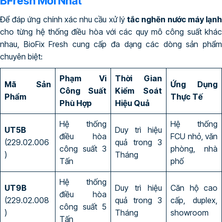
BFresh Mới Nhất
Để đáp ứng chính xác nhu cầu xử lý
tắc nghẽn nước máy lạn
cho từng hệ thống điều hòa với các quy mô công suất khác
nhau, BioFix Fresh cung cấp đa dạng các dòng sản phẩm
chuyên biệt:
Phạm Vi
Thời Gian
Mã Sản
Ứng Dụng
Công Suất
Kiểm Soát
Phẩm
Thực Tế
Phù Hợp
Hiệu Quả
Hệ thống
Hệ thống
UT5B
Duy trì hiệu
điều hòa
FCU nhỏ, văn
(229.02.006
quả trong 3
công suất 3
phòng, nhà
)
Tháng
Tấn
phố
Hệ thống
UT9B
Duy trì hiệu
Căn hộ cao
điều hòa
(229.02.008
quả trong 3
cấp, duplex,
công suất 5
)
Tháng
showroom
Tấn