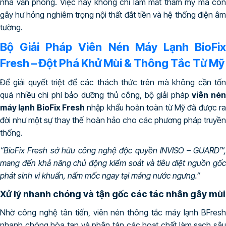
nhà văn phòng. Việc này không chỉ làm mất thẩm mỹ mà còn
gây hư hỏng nghiêm trọng nội thất đắt tiền và hệ thống điện âm
tường.
Bộ Giải Pháp Viên Nén Máy Lạnh BioFix
Fresh – Đột Phá Khử Mùi & Thông Tắc Từ Mỹ
Để giải quyết triệt để các thách thức trên mà không cần tốn
quá nhiều chi phí bảo dưỡng thủ công, bộ giải pháp
viên né
máy lạnh BioFix Fresh
nhập khẩu hoàn toàn từ Mỹ đã được ra
đời như một sự thay thế hoàn hảo cho các phương pháp truyền
thống.
“BioFix Fresh sở hữu công nghệ độc quyền INVISO – GUARD™,
mang đến khả năng chủ động kiểm soát và tiêu diệt nguồn gốc
phát sinh vi khuẩn, nấm mốc ngay tại máng nước ngưng.”
Xử lý nhanh chóng và tận gốc các tác nhân gây mùi
Nhờ công nghệ tân tiến, viên nén thông tắc máy lạnh BFresh
nhanh chóng hòa tan và phân tán các hoạt chất làm sạch sâu