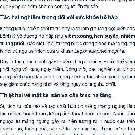
cực kỳ nguy hiểm cho cả con người lẫn tài sản.
Tác hại nghiêm trọng đối với sức khỏe hô hấp
Không khí ô nhiễm thổi ra từ máy lạnh làm gia tăng đột biến các
bệnh lý về đường hô hấp như
viêm xoang, hen suyễn, nhiễ
trùng phổi
. Đặc biệt, môi trường nước đọng trong máng ngưn
là nơi trú ngụ ưa thích của vi khuẩn
Legionella pneumophila
.
Đây là tác nhân chính gây ra bệnh Legionnaires – một thể viêm
phổi nặng vô cùng nguy hiểm. Đồng thời, các nghiên cứu y học
cũng cảnh báo đây là một trong những tác nhân gián tiếp làm
suy giảm chức năng phổi và tăng nguy cơ ung thư phổi.
Thiệt hại về mặt tài sản và cấu trúc hạ tầng
Sự tích tụ của tảo và tạp chất hữu cơ trong máng ngưng làm
tắc nghẽn hoàn toàn đường ống thoát nước ngưng. Nước trào
ngược từ máng ngưng gây ra hiện tượng rò rỉ nước qua trần
thạch cao, tường nhà, sàn gỗ tại các căn hộ, chung cư và tòa