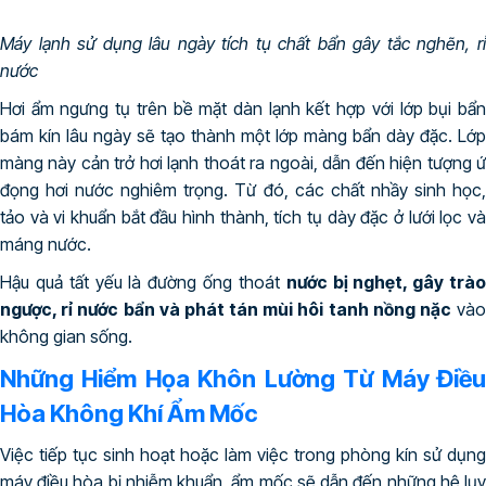
Máy lạnh sử dụng lâu ngày tích tụ chất bẩn gây tắc nghẽn, rỉ
nước
Hơi ẩm ngưng tụ trên bề mặt dàn lạnh kết hợp với lớp bụi bẩn
bám kín lâu ngày sẽ tạo thành một lớp màng bẩn dày đặc. Lớp
màng này cản trở hơi lạnh thoát ra ngoài, dẫn đến hiện tượng ứ
đọng hơi nước nghiêm trọng. Từ đó, các chất nhầy sinh học,
tảo và vi khuẩn bắt đầu hình thành, tích tụ dày đặc ở lưới lọc và
máng nước.
Hậu quả tất yếu là đường ống thoát
nước bị nghẹt, gây trà
ngược, rỉ nước bẩn và phát tán mùi hôi tanh nồng nặc
và
không gian sống.
Những Hiểm Họa Khôn Lường Từ Máy Điều
Hòa Không Khí Ẩm Mốc
Việc tiếp tục sinh hoạt hoặc làm việc trong phòng kín sử dụng
máy điều hòa bị nhiễm khuẩn, ẩm mốc sẽ dẫn đến những hệ lụy