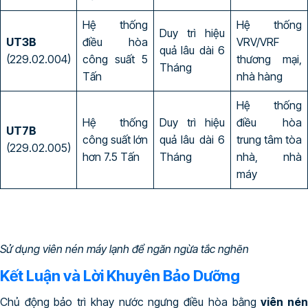
Hệ thống
Hệ thống
Duy trì hiệu
UT3B
điều hòa
VRV/VRF
quả lâu dài 6
(229.02.004)
công suất 5
thương mại,
Tháng
Tấn
nhà hàng
Hệ thống
Hệ thống
Duy trì hiệu
điều hòa
UT7B
công suất lớn
quả lâu dài 6
trung tâm tòa
(229.02.005)
hơn 7.5 Tấn
Tháng
nhà, nhà
máy
Sử dụng viên nén máy lạnh để ngăn ngừa tắc nghẽn
Kết Luận và Lời Khuyên Bảo Dưỡng
Chủ động bảo trì khay nước ngưng điều hòa bằng
viên né