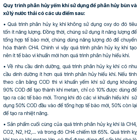
Quy trình phân hủy yếm khí sử dụng để phân hủy bùn và
xử lý nước thải có các ưu điểm sau:
• Quá trình phân hủy kỵ khí không sử dụng oxy do đó tiêu
tốn ít năng lượng. Đồng thời, chúng sử dụng ít năng lượng để
tổng hợp tế bào mới, chúng dùng năng lượng đó để chuyển
hóa thành CH4. Chính vì vậy quá trình phân hủy kỵ khí tạo
nên ít tế bào vi khuẩn mới hơn quá trình phân hủy hiếu khí.
• Về nhu cầu dinh dưỡng, quá trình phân hủy kỵ khí có nhu
cầu dinh dưỡng ít hơn quá trình phân hủy hiếu khí. Nếu tính
theo cân bằng COD thì vi khuẩn yếm khí sử dụng khoảng
90% COD để tạo thành khí metan, chỉ có 10% được dùng để
tạo ra các tế bào mới. Trong khi đó các vi khuẩn hiếu khí sử
dụng 50% COD đầu vào để tổng hợp tế bào mới, 50% còn lại
để tạo ra nhiệt năng.
• Sản phẩm cuối cùng của quá trình phân hủy kỵ khí là CH4,
CO2, N2, H2,… và trong đó CH4 chiếm tới 65%. Quá trình kỵ
khí tạo ra khí metan lớn, có thể được dùng để cấp khí cho lò