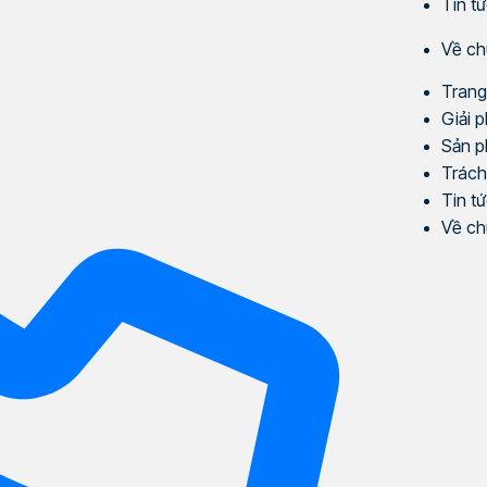
Tin t
Về ch
Trang
Giải 
Sản 
Trách
Tin t
Về ch