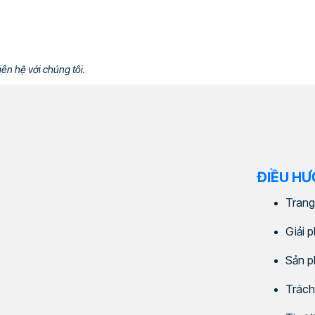
iên hệ với chúng tôi.
ĐIỀU H
Trang
Giải 
Sản 
Trách