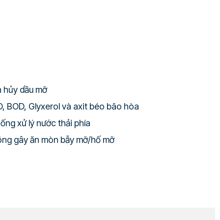
n hủy dầu mỡ
, BOD, Glyxerol và axit béo bão hòa
ng xử lý nước thải phía
hông gây ăn mòn bẫy mỡ/hố mỡ