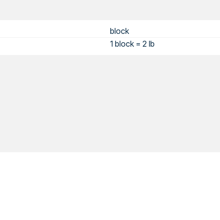
block
1 block = 2 lb